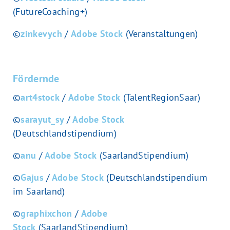
(FutureCoaching+)
©
zinkevych
/
Adobe Stock
(Veranstaltungen)
Fördernde
©
art4stock
/
Adobe Stock
(TalentRegionSaar)
©
sarayut_sy
/
Adobe Stock
(Deutschlandstipendium)
©
anu
/
Adobe Stock
(SaarlandStipendium)
©
Gajus
/
Adobe Stock
(Deutschlandstipendium
im Saarland)
©
graphixchon
/
Adobe
Stock
(SaarlandStipendium)