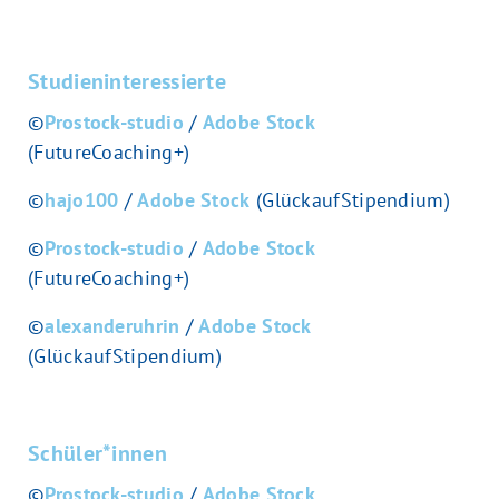
Studieninteressierte
©
Prostock-studio
/
Adobe Stock
(FutureCoaching+)
©
hajo100
/
Adobe Stock
(GlückaufStipendium)
©
Prostock-studio
/
Adobe Stock
(FutureCoaching+)
©
alexanderuhrin
/
Adobe Stock
(GlückaufStipendium)
Schüler*innen
©
Prostock-studio
/
Adobe Stock