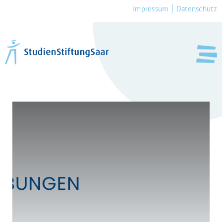
Impressum
Datenschutz
Studierende
Erfolgsgeschichten
Schüler*innen
Fördernde
Team
Bewerberportal
News