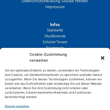
Datenschutzerklärung Soziale Medien
Impressum
Infos
Startseite
Studierende
Schüler*innen
Fördernde
Team
Cookie-Zustimmung
Bewerberportal
verwalten
Um ein optimales Erlebnis zu bieten, verwenden wir Technologien
wie Cookies, um Geräteinformationen zu speichern und/oder darauf
Kontakt
zuzugreifen. Wenn Sie diesen Technologien zustimmen, können wir
Daten wie das Surfverhalten oder eindeutige IDs auf dieser Website
StudienStiftungSaar
verarbeiten. Wenn Sie ihre Zustimmung nicht erteilen oder
zurückziehen, können bestimmte Merkmale und Funktionen
Schubertstraße 4
beeinträchtigt werden.
66111 Saarbrücken
Dienste verwalten